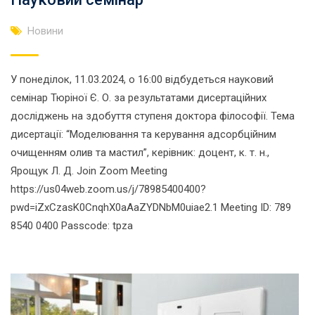
Новини
У понеділок, 11.03.2024, о 16:00 відбудеться науковий
семінар Тюріної Є. О. за результатами дисертаційних
досліджень на здобуття ступеня доктора філософії. Тема
дисертації: “Моделювання та керування адсорбційним
очищенням олив та мастил”, керівник: доцент, к. т. н.,
Ярощук Л. Д. Join Zoom Meeting
https://us04web.zoom.us/j/78985400400?
pwd=iZxCzasK0CnqhX0aAaZYDNbM0uiae2.1 Meeting ID: 789
8540 0400 Passcode: tpza