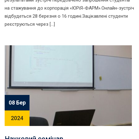
результатами зустрічі передбачено запрошення студентів
на стажування до корпорація «ЮРіЯ-ФАРМ».Онлайн-зустріч
відбудеться 28 березня о 16 годині.Зацікавлені студенти
реєструються через […]
08 Бер
2024
Науковий семінар