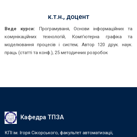
к.т.н., доцент
Веде курси:
Програмуваня, Основи iнформацiйних та
комунiкацiйних технологiй, Комп’ютерна графіка та
моделювання процесiв i систем; Автор 120 друк. наук.
праць (статті та конф.), 25 методичних розробок
Кафедра ТПЗА
КПІ ім. Ігоря Сікорського, факультет автоматизації,