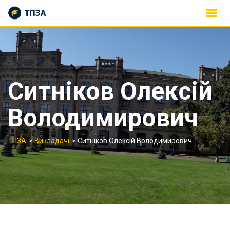
Skip
to
content
Ситніков Олексій
Володимирович
>
>
ТПЗА
Викладачі
Ситніков Олексій Володимирович