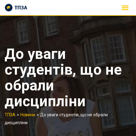
Skip
to
content
До уваги
студентів, що не
обрали
дисципліни
>
>
ТПЗА
Новини
До уваги студентів, що не обрали
дисципліни