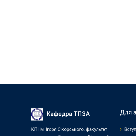
Для а
Кафедра ТПЗА
КПІ ім. Ігоря Сікорського, факультет
Вступ