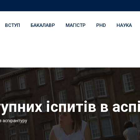
ВСТУП
БАКАЛАВР
МАГІСТР
PHD
НАУКА
упних іспитів в асп
в аспірантуру