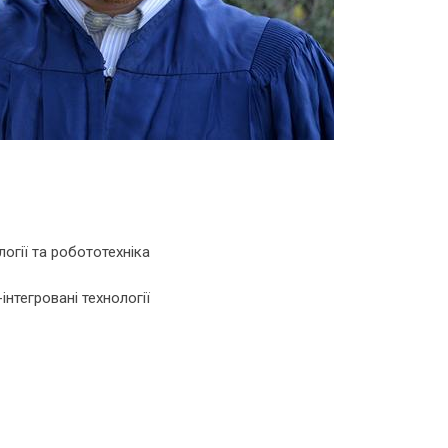
огії та робототехніка
нтегровані технології