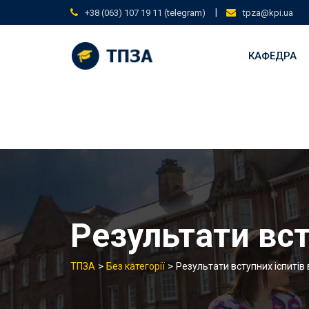
Skip
|
+38 (063) 107 19 11 (telegram)
tpza@kpi.ua
to
content
КАФЕДРА
Результати вст
>
>
ТПЗА
Без категорії
Результати вступних іспитів 